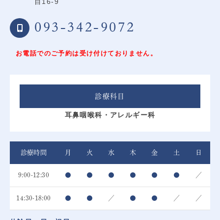
目16-9
093-342-9072
お電話でのご予約は受け付けておりません。
診療科目
耳鼻咽喉科・アレルギー科
診療時間
月
火
水
木
金
土
日
9:00-12:30
●
●
●
●
●
●
／
14:30-18:00
●
●
／
●
●
／
／