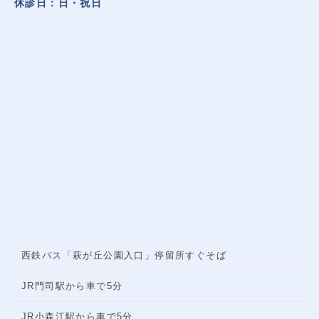
休診日：日・祝日
西鉄バス「萩が丘公園入口」停留所すぐそば
JR門司駅から車で5分
JR小森江駅から車で5分